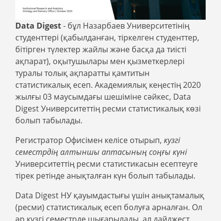
Data Digest
- бұл Назарбаев Университетінің
студенттері (қабылданған, тіркелген студенттер,
бітірген түлектер жайлы және басқа да тиісті
ақпарат), оқытушылары мен қызметкерлері
туралы толық ақпаратты қамтитын
статистикалық есеп. Академиялық кеңестің 2020
жылғы 03 маусымдағы шешіміне сәйкес, Data
Digest Университеттің ресми статистикалық көзі
болып табылады.
Регистратор Офисімен келісе отырып,
кузгі
семестрдің алтыншы аптасының соңғы күні
Университеттің ресми статистикасын есептеуге
тірек ретінде анықталған күн болып табылады.
Data Digest НУ қауымдастығы үшін анықтамалық
(ресми) статистикалық есеп болуға арналған. Ол
әр күзгі семестрде шығарылады, ал дайджест