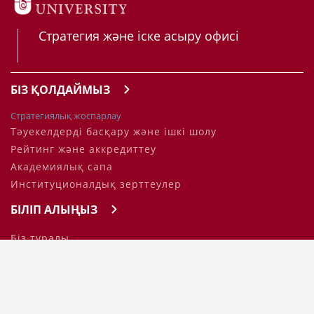
Стратегия және іске асыру офисі
БІЗ ҚОЛДАЙМЫЗ
Стратегиялық жоспарлау
Тәуекелдерді басқару және ішкі шолу
Рейтинг және аккредиттеу
Академиялық сапа
Институционалдық зерттеулер
БІЛІП АЛЫҢЫЗ
Біз туралы
БАЙЛАНЫС