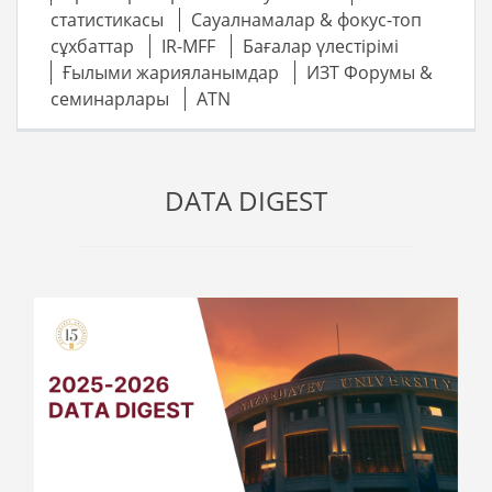
статистикасы
Сауалнамалар & фокус-топ
сұхбаттар
IR-MFF
Бағалар үлестірімі
Ғылыми жарияланымдар
ИЗТ Форумы &
семинарлары
ATN
DATA DIGEST