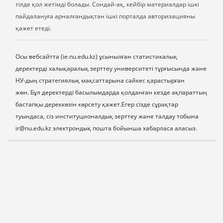
тілде қол жетімді болады. Сондай-ақ, кейбір материалдар ішкі
пайдалануға арналғандықтан ішкі порталда авторизацияны
қажет етеді.
Осы вебсайтта (ie.nu.edu.kz) ұсынылған статистикалық
деректерді халықаралық зерттеу университеті тұрғысында және
НУ-дың стратегиялық мақсаттарына сәйкес қарастырған
жөн.
Бұл деректерді басылымдарда қолданған кезде ақпараттың
бастапқы дереккөзін көрсету қажет.
Егер сізде сұрақтар
туындаса, сіз институционалдық зерттеу және талдау тобына
ir@nu.edu.kz электрондық пошта бойынша хабарласа аласыз.