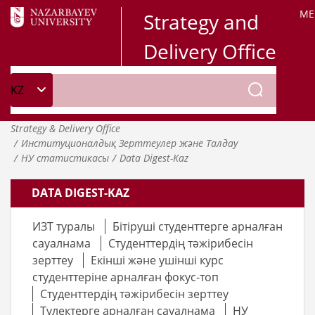
ME
Strategy and
Delivery Office
Strategy & Delivery Office
Институционалдық Зерттеулер және Талдау
НУ статистикасы
Data Digest-Kaz
DATA DIGEST-KAZ
ИЗТ туралы
Бітіруші студенттерге арналған
сауалнама
Студенттердің тәжірибесін
зерттеу
Екінші және ушінші курс
студенттеріне арналған фокус-топ
Студенттердің тәжірибесін зерттеу
Түлектерге арналған сауалнама
НУ