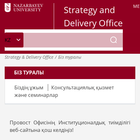
ME
Strategy and
Delivery Office
Strategy & Delivery Office
Біз туралы
БІЗ ТУРАЛЫ
Біздің ұжым
Консультациялық қызмет
және семинарлар
Провост Офисінің Институционалдық тиімділігі
веб-сайтына қош келдіңіз!