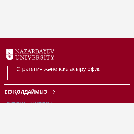
Стратегия және іске асыру офисі
БІЗ ҚОЛДАЙМЫЗ
Стратегиялық жоспарлау
Тәуекелдерді басқару және ішкі шолу
Рейтинг және аккредиттеу
Академиялық сапа
Институционалдық зерттеулер