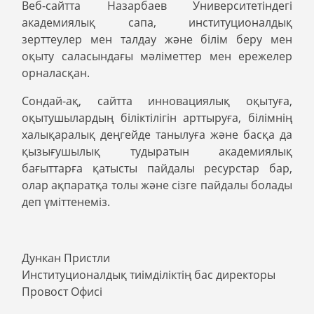
Веб-сайтта Назарбаев Университетіндегі
академиялық сапа, институционалдық
зерттеулер мен талдау және білім беру мен
оқыту саласындағы мәліметтер мен ережелер
орналасқан.
Сондай-ақ, сайтта инновациялық оқытуға,
оқытушылардың біліктілігін арттыруға, білімнің
халықаралық деңгейде танылуға және басқа да
қызығушылық тудыратын академиялық
бағыттарға қатысты пайдалы ресурстар бар,
олар ақпаратқа толы және сізге пайдалы болады
деп үміттенеміз.
Дункан Пристли
Институционалдық тиімділіктің бас директоры
Провост Офисі