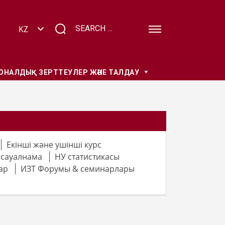
НАЛДЫҚ ЗЕРТТЕУЛЕР ЖӘНЕ ТАЛДАУ
Екінші және ушінші курс
 сауалнама
НУ статистикасы
ар
ИЗТ Форумы & семинарлары