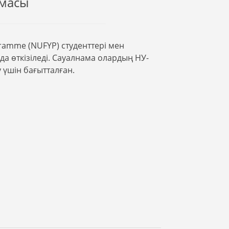
амасы
gramme (NUFYP) студенттері мен
а өткізіледі. Сауалнама олардың НУ-
 үшін бағытталған.