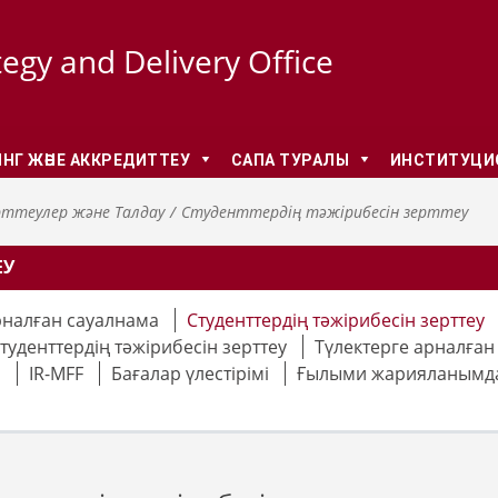
tegy and Delivery Office
НГ ЖӘНЕ АККРЕДИТТЕУ
CАПА ТУРАЛЫ
ИНСТИТУЦИО
ттеулер және Талдау
Студенттердің тәжірибесін зерттеу
ЕУ
арналған сауалнама
Студенттердің тәжірибесін зерттеу
туденттердің тәжірибесін зерттеу
Түлектерге арналған
р
IR-MFF
Бағалар үлестірімі
Ғылыми жарияланымд