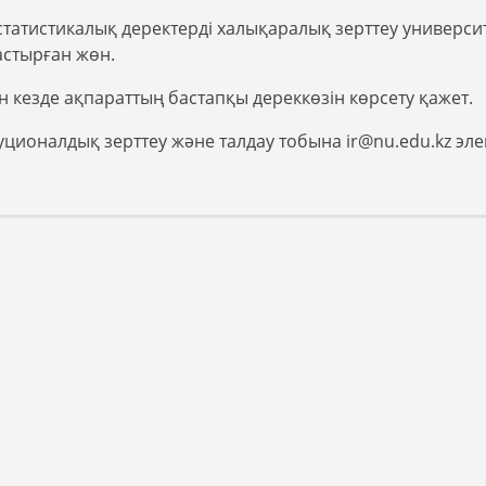
н статистикалық деректерді халықаралық зерттеу универс
астырған жөн.
 кезде ақпараттың бастапқы дереккөзін көрсету қажет.
титуционалдық зерттеу және талдау тобына ir@nu.edu.kz 