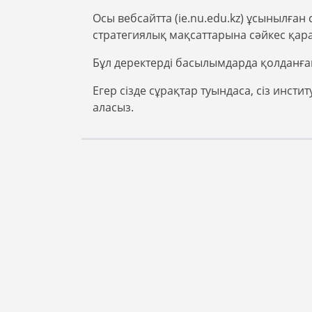
Осы вебсайтта (ie.nu.edu.kz) ұсынылға
стратегиялық мақсаттарына сәйкес қар
Бұл деректерді басылымдарда қолданған
Егер сізде сұрақтар туындаса, сіз инс
аласыз.