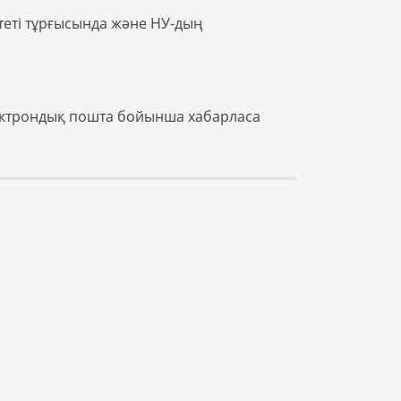
итеті тұрғысында және НУ-дың
электрондық пошта бойынша хабарласа