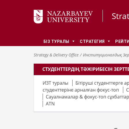
Stra
БІЗ ТУРАЛЫ
СТРАТЕГИЯ
РЕЙТИ
Strategy & Delivery Office
Институционалдық Зер
СТУДЕНТТЕРДІҢ ТӘЖІРИБЕСІН ЗЕРТТ
ИЗТ туралы
Бітіруші студенттерге 
студенттеріне арналған фокус-топ
С
Сауалнамалар & фокус-топ сұхбатта
ATN