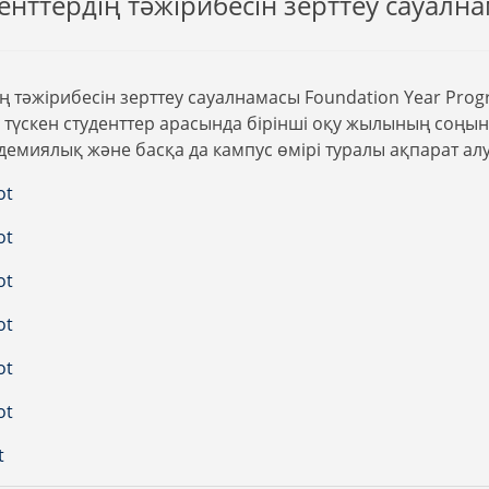
енттердің тәжірибесін зерттеу сауалн
дің тәжірибесін зерттеу сауалнамасы Foundation Year Pro
түскен студенттер арасында бірінші оқу жылының соңынд
демиялық және басқа да кампус өмірі туралы ақпарат алу
ot
ot
ot
ot
ot
ot
t