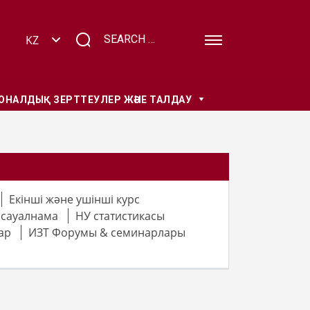
НАЛДЫҚ ЗЕРТТЕУЛЕР ЖӘНЕ ТАЛДАУ
Екінші және ушінші курс
 сауалнама
НУ статистикасы
ар
ИЗТ Форумы & семинарлары