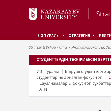
Stra
БІЗ ТУРАЛЫ
СТРАТЕГИЯ
РЕЙТИ
Strategy & Delivery Office
Институционалдық Зер
СТУДЕНТТЕРДІҢ ТӘЖІРИБЕСІН ЗЕРТТ
ИЗТ туралы
Бітіруші студенттерге 
студенттеріне арналған фокус-топ
С
Сауалнамалар & фокус-топ сұхбатта
ATN