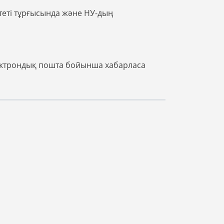
итеті тұрғысында және НУ-дың
электрондық пошта бойынша хабарласа