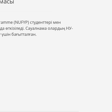
амасы
gramme (NUFYP) студенттері мен
а өткізіледі. Сауалнама олардың НУ-
 үшін бағытталған.