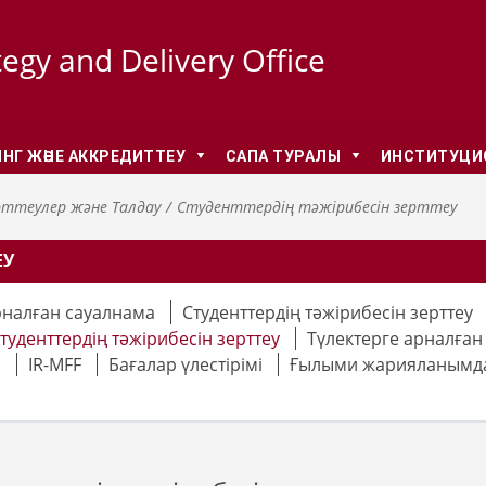
tegy and Delivery Office
НГ ЖӘНЕ АККРЕДИТТЕУ
CАПА ТУРАЛЫ
ИНСТИТУЦИО
ттеулер және Талдау
Студенттердің тәжірибесін зерттеу
ЕУ
арналған сауалнама
Студенттердің тәжірибесін зерттеу
туденттердің тәжірибесін зерттеу
Түлектерге арналған
р
IR-MFF
Бағалар үлестірімі
Ғылыми жарияланымд