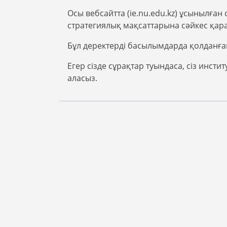
Осы вебсайтта (ie.nu.edu.kz) ұсынылға
стратегиялық мақсаттарына сәйкес қар
Бұл деректерді басылымдарда қолданған
Егер сізде сұрақтар туындаса, сіз инс
аласыз.