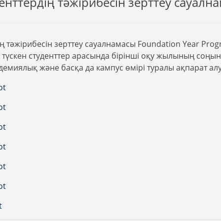
енттердің тәжірибесін зерттеу сауалн
дің тәжірибесін зерттеу сауалнамасы Foundation Year Pro
түскен студенттер арасында бірінші оқу жылының соңынд
демиялық және басқа да кампус өмірі туралы ақпарат алу
ot
ot
ot
ot
ot
ot
t