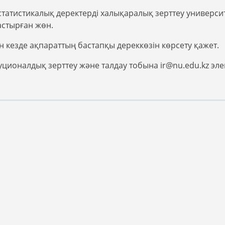
н статистикалық деректерді халықаралық зерттеу универс
астырған жөн.
 кезде ақпараттың бастапқы дереккөзін көрсету қажет.
титуционалдық зерттеу және талдау тобына ir@nu.edu.kz 