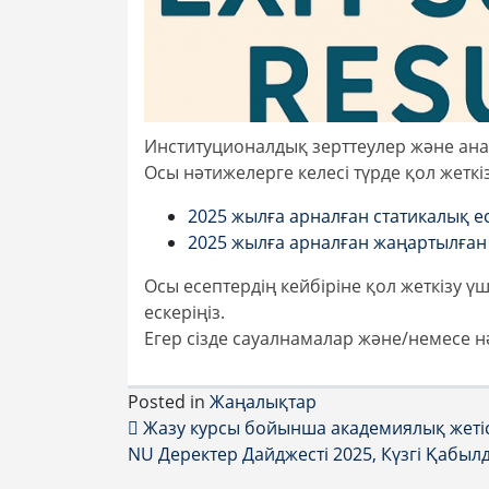
Институционалдық зерттеулер және ана
Осы нәтижелерге келесі түрде қол жеткіз
2025 жылға арналған статикалық е
2025 жылға арналған жаңартылған
Осы есептердің кейбіріне қол жеткізу ү
ескеріңіз.
Егер сізде сауалнамалар және/немесе н
Posted in
Жаңалықтар
Post navigation
Жазу курсы бойынша академиялық жетіст
NU Деректер Дайджесті 2025, Күзгі Қабыл