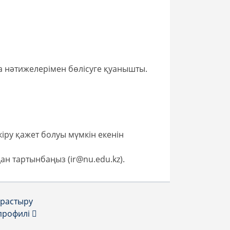
а нәтижелерімен бөлісуге қуанышты.
кіру қажет болуы мүмкін екенін
н тартынбаңыз (ir@nu.edu.kz).
арастыру
 профилі