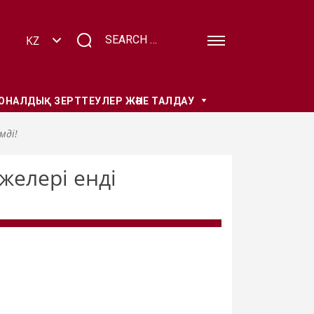
НАЛДЫҚ ЗЕРТТЕУЛЕР ЖӘНЕ ТАЛДАУ
мді!
желері енді