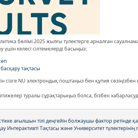
литика бөлімі 2025 жылғы түлектерге арналған сауалнам
у үшін келесі сілтемелерді басыңыз:
сеп
 басқару тақтасы
шін сізге NU электрондық поштаңыз бен құпия сөзіңізбен 
әтижелер туралы сұрақтарыңыз болса, бізбен хабарласуда
ікке ағылшын тілі деңгейін болжаушы фактор ретінде қ
дау Интерактивті Тақтасы және Университет түлектерінің