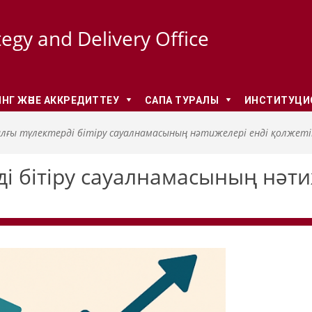
tegy and Delivery Office
НГ ЖӘНЕ АККРЕДИТТЕУ
CАПА ТУРАЛЫ
ИНСТИТУЦИО
лғы түлектерді бітіру сауалнамасының нәтижелері енді қолжеті
і бітіру сауалнамасының нәти