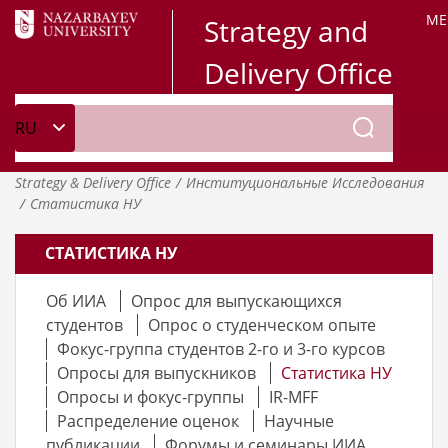
ME
Strategy and
Delivery Office
Strategy & Delivery Office
Институциональные Исследования
Статистика НУ
СТАТИСТИКА НУ
Об ИИА
Опрос для выпускающихся
студентов
Опрос о студенческом опыте
Фокус-группа студентов 2-го и 3-го курсов
Опросы для выпускников
Статистика НУ
Опросы и фокус-группы
IR-MFF
Распределение оценок
Научные
публикации
Форумы и семинары ИИА