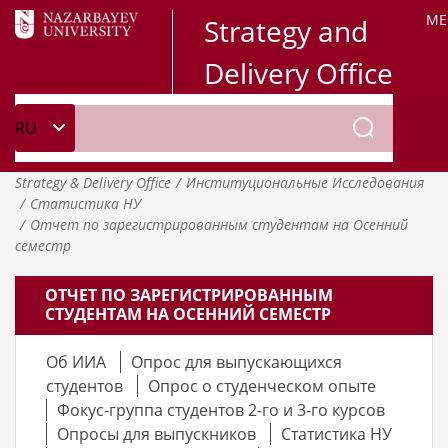
ME
Strategy and
Delivery Office
Strategy & Delivery Office
Институциональные Исследования
Статистика НУ
Отчет по зарегистрированным студентам на Осенний
семестр
ОТЧЕТ ПО ЗАРЕГИСТРИРОВАННЫМ
СТУДЕНТАМ НА ОСЕННИЙ СЕМЕСТР
Об ИИА
Опрос для выпускающихся
студентов
Опрос о студенческом опыте
Фокус-группа студентов 2-го и 3-го курсов
Опросы для выпускников
Статистика НУ