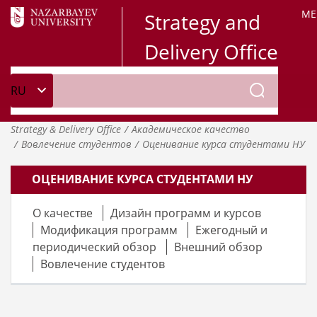
ME
Strategy and
Delivery Office
Strategy & Delivery Office
Академическое качество
Вовлечение студентов
Оценивание курса студентами НУ
ОЦЕНИВАНИЕ КУРСА СТУДЕНТАМИ НУ
O качестве
Дизайн программ и курсов
Модификация программ
Ежегодный и
периодический обзор
Внешний обзор
Вовлечение студентов