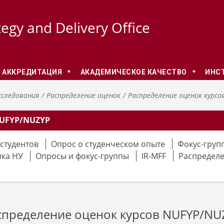
tegy and Delivery Office
И АККРЕДИТАЦИЯ
АКАДЕМИЧЕСКОЕ КАЧЕСТВО
ИНС
следования
Распределение оценок
Распределение оценок курсо
UFYP/NUZYP
студентов
Опрос о студенческом опыте
Фокус-групп
ика НУ
Опросы и фокус-группы
IR-MFF
Распределе
спределение оценок курсов NUFYP/NU